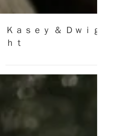
Ｋａｓｅｙ ＆ Ｄｗｉｇ
ｈｔ